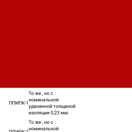
Условия
Марка
Конструкция
эксплуатации
Провод медный
прямоугольный,
изолированный
Работа в системе
полиимидно-
изоляции
ППИПК-
фторопластовой
электродвигателей с
Т
плёнкой с
пропиткой лаками и
номинальной
компаундированием.
удвоенной толщиной
изоляции 0,16 мм.
То же , но с
номинальной
ППИПК-1
удвоенной толщиной
изоляции 0,23 мм.
То же , но с
номинальной
ППИПК-2