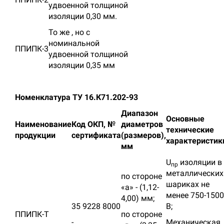
удвоенной толщиной
изоляции 0,30 мм.
То же , но с
номинальной
ППИПК-3
удвоенной толщиной
изоляции 0,35 мм
Номенклатура ТУ 16.К71.202-93
Диапазон
Основные
Наименование
Код ОКП, №
диаметров
технические
продукции
сертификата
(размеров),
характеристик
мм
U
изоляции в
пр
металлических
по стороне
шариках не
«а» - (1,12-
менее 750-1500
4,00) мм;
35 9228 8000
В;
ППИПК-Т
по стороне
-
Механическая