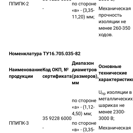
ППИПК-2
по стороне
-
Механическая
«в» - (3,35-
прочность
11,20) мм;
изоляции не
менее 260-350
ходов.
Номенклатура ТУ16.705.035-82
Диапазон
Основные
Наимено
вание
Код ОКП,
№
диаметров
технические
продукции
сертификата
(размеров),
характеристик
мм
U
изоляции в
пр
металлических
по стороне
шариках не
«а» - (1,12-
менее 2300-
4,50) мм;
35 9228 6000
3000 В;
ППИПК-3
по стороне
-
Механическая
«в» - (3,35-