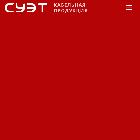
Главная
Каталог
Обмоточный
Севкабель-
Холдинг
Провод Севкабель-Холдинг
обмоточный ППИПК-Т,
ППИПК-1, ППИПК-2,
ППИПК-3.
Код: 11480411405
Цена по запросу
В заявку
Быстрый заказ
Наличие:
На заказ