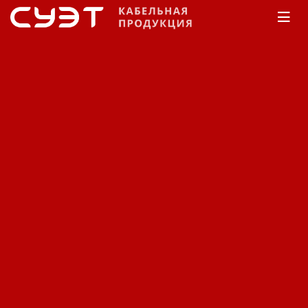
Главная
Каталог
Силовой
Камкабель
C
СПЭ изоляцией
Напряжение 35 кВ
Кабель силовой Камкабель
с изоляцией из СПЭ на
напряжение 35 кВ ПвПуг.
Код: 11480411532