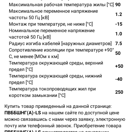
Максимальная рабочая температура жилы [°С]
90
Максимальное переменное напряжение
1.2
частоты 50 Гц [кВ]
Монтаж при температуре, не ниже [°C]
-15
Номинальное переменное напряжение
1.0
частотой 50 Гц [кВ]
Радиус изгиба кабелей [наружных диаметров]
7.5
Сопротивление изоляции при температуре +90°
50
С, не менее [МОм х км]
Температура окружающей среды, верхний
+50
предел [°C]
Температура окружающей среды, нижний
-40
предел [°C]
Температура токопроводящих жил при
250
коротком замыкании [°С]
Купить товар приведенный на данной странице:
ПВББШНГ(А)-LS
на нашем сайте по доступной цене
можно связавшись с нами через заявку, электронную
почту или телефонный звонок. Приобретение товара