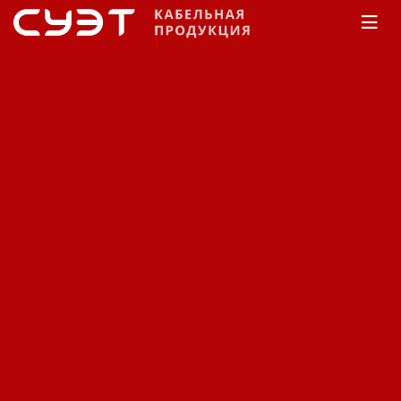
Главная
Каталог
Силовой
Камкабель
C
СПЭ изоляцией
Напряжение 1 кВ
Кабель силовой Камкабель
с изоляцией из СПЭ на
напряжение 1 кВ
ПВББШНГ(А)-LS.
Код: 11480411584