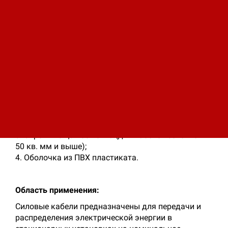
Описание
Элементы конструкции:
1. Медная токопроводящая жила:
- количество жил: 1: сечение жил: от 10 до 625 кв.
мм,
- количество жил: 2, 3, 4, 5: сечение жил: от 10 до
240 кв. мм;
2. Изоляция из сшитого полиэтилена (цветовая
маркировка жил);
3. Скрепляющая обмотка (для кабелей сечением
50 кв. мм и выше);
4. Оболочка из ПВХ пластиката.
Область применения:
Силовые кабели предназначены для передачи и
распределения электрической энергии в