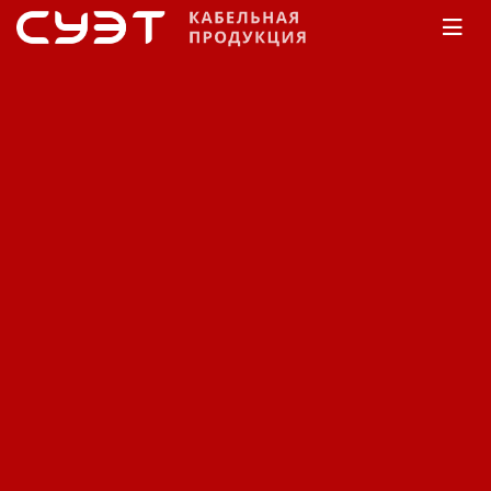
Главная
Каталог
Силовой
Камкабель
C
СПЭ изоляцией
Напряжение 1 кВ
Кабель силовой Камкабель
с изоляцией из СПЭ на
напряжение 1 кВ ПВВГ.
Код: 11480411589
Цена по запросу