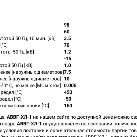
98
60
той 50 Гц, 10 мин. [кВ]
3.5
°С]
70
оты 50 Гц [кВ]
1.2
-15
ой 50 Гц [кВ]
1.0
менее [наружных диаметров]
7.5
енее [наружных диаметров]
10
0° С, не менее [МОм х км]
0.005
едел [°C]
+50
едел [°C]
-50
тком замыкании [°С]
160
це:
АВВГ-ХЛ-1
на нашем сайте по доступной цене можно св
 товара
АВВГ-ХЛ-1
осущетсвляется на основании полученно
 условия поставки и окончательная стоимость партии тов