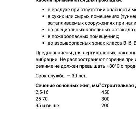
в воздухе при отсутствии опасности 
в сухих или сырых помещениях (тунне
затапливаемых сооружениях при нали
на специальных кабельных эстакадах,
в пожароопасных помещениях;
во взрывоопасных зонах класса B-Iб, B-Iг,
Предназначены для вертикальных, наклонн
вибрации. Не распространяют горение при
режиме не должен превышать +80°С с продо
Срок службы — 30 лет.
2
Cечение основных жил, мм
Строительная 
2,5-16
450
25-70
300
95 и выше
200