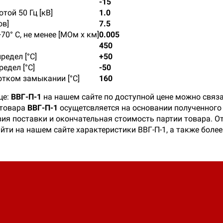
-15
ой 50 Гц [кВ]
1.0
ов]
7.5
0° С, не менее [МОм х км]
0.005
450
едел [°C]
+50
едел [°C]
-50
тком замыкании [°С]
160
це:
ВВГ-П-1
на нашем сайте по доступной цене можно связа
 товара
ВВГ-П-1
осущетсвляется на основании полученного 
ия поставки и окончательная стоимость партии товара. От
айти на нашем сайте характеристики ВВГ-П-1, а также бол