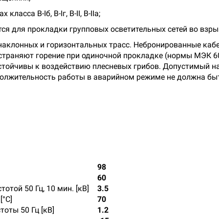
асса B-Iб, B-Iг, В-II, В-IIа;
я для прокладки групповых осветительных сетей во взрыв
наклонных и горизонтальных трасс. Небронированные кабе
страняют горение при одиночной прокладке (нормы МЭК 60
устойчивы к воздействию плесневых грибов. Допустимый 
лжительность работы в аварийном режиме не должна быть 
98
60
той 50 Гц, 10 мин. [кВ]
3.5
°С]
70
оты 50 Гц [кВ]
1.2