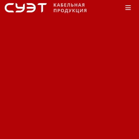
Главная
Каталог
Специализированный
Камкабель
Для электротранспорта
Кабель
специализированный
Камкабель для
электротранспорта
КПСРМ-ХЛ.