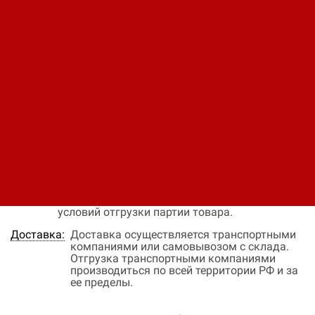
Код: 11480411821
Цена по запросу
В заявку
Быстрый заказ
Наличие:
На заказ
Цена:
Окончательная цена на товар зависит от
объема закупки и окончательных условий
поставки, уточняйте эти данные у менеджера
компании
Оплата:
Оплата осуществляется на основании
выставленного счета, после согласования
условий отгрузки партии товара.
Доставка:
Доставка осуществляется транспортными
компаниями или самовывозом с склада.
Отгрузка транспортными компаниями
производиться по всей территории РФ и за
ее пределы.