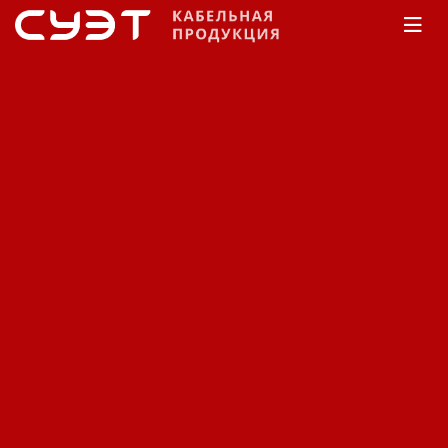
Главная
Каталог
Специализированный
Камкабель
Для электротранспорта
Кабель
специализированный
Камкабель для
электротранспорта ПГР.
Код: 11480411823