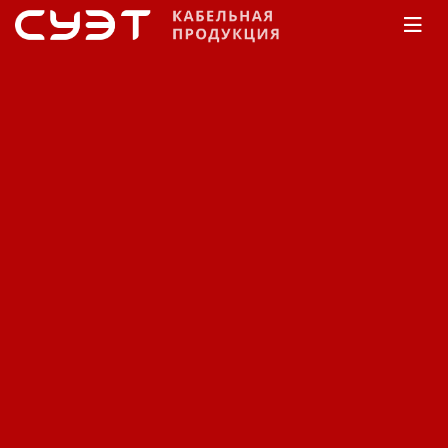
Главная
Каталог
Специализированный
Камкабель
Для электротранспорта
Кабель
специализированный
Камкабель для
электротранспорта
ППСРВМ-1 4000.