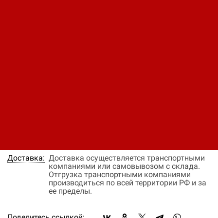
Код: 11480411829
Цена по запросу
В заявку
Быстрый заказ
Наличие:
На заказ
Цена:
Окончательная цена на товар зависит от
объема закупки и окончательных условий
поставки, уточняйте эти данные у менеджера
компании
Оплата:
Оплата осуществляется на основании
выставленного счета, после согласования
условий отгрузки партии товара.
Доставка:
Доставка осуществляется транспортными
компаниями или самовывозом с склада.
Отгрузка транспортными компаниями
производиться по всей территории РФ и за
ее пределы.
Поделитесь ссылкой: