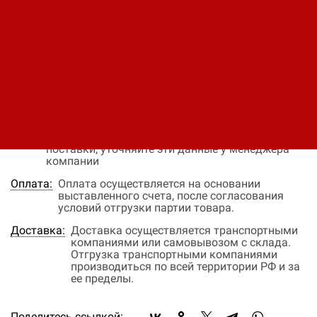
Код: 11480411843
Цена по запросу
В заявку
Быстрый заказ
Наличие:
На заказ
Цена:
Окончательная цена на товар зависит от
объема закупки и окончательных условий
поставки, уточняйте эти данные у менеджера
компании
Оплата:
Оплата осуществляется на основании
выставленного счета, после согласования
условий отгрузки партии товара.
Доставка:
Доставка осуществляется транспортными
компаниями или самовывозом с склада.
Отгрузка транспортными компаниями
производиться по всей территории РФ и за
ее пределы.
Поделитесь ссылкой: