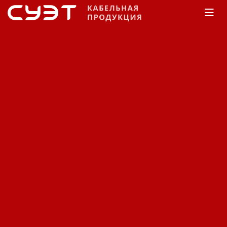
Главная
Каталог
Специализированный
Камкабель
Для электротранспорта
Кабель
специализированный
Камкабель для
электротранспорта ППСРН
1500.