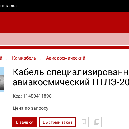
оставка
й
Камкабель
Авиакосмический
Кабель специализирован
авиакосмический ПТЛЭ-20
Код: 11480411898
Цена по запросу
В заявку
Быстрый заказ