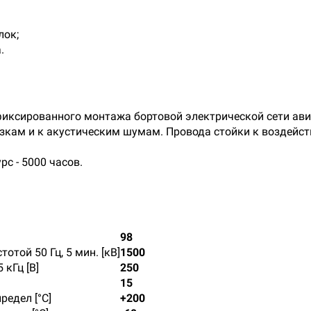
лок;
.
ксированного монтажа бортовой электрической сети ави
зкам и к акустическим шумам. Провода стойки к воздейс
рс - 5000 часов.
98
той 50 Гц, 5 мин. [кВ]
1500
кГц [В]
250
15
едел [°C]
+200