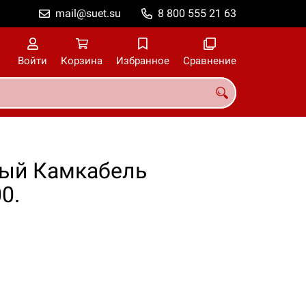
mail@suet.su
8 800 555 21 63
Войти
Корзина
Избранное
Сравнение
ный Камкабель
0.