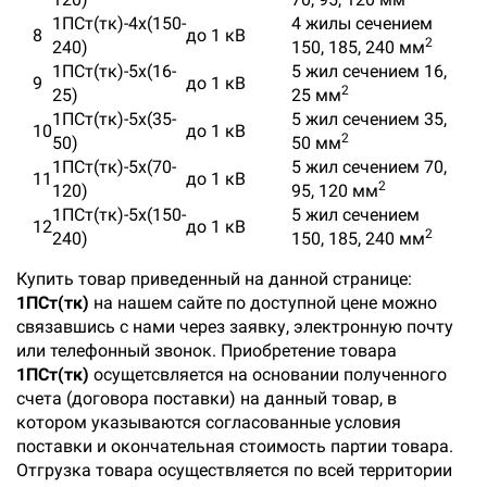
1ПСт(тк)-4х(150-
4 жилы сечением
8
до 1 кВ
2
240)
150, 185, 240 мм
1ПСт(тк)-5х(16-
5 жил сечением 16,
9
до 1 кВ
2
25)
25 мм
1ПСт(тк)-5х(35-
5 жил сечением 35,
10
до 1 кВ
2
50)
50 мм
1ПСт(тк)-5х(70-
5 жил сечением 70,
11
до 1 кВ
2
120)
95, 120 мм
1ПСт(тк)-5х(150-
5 жил сечением
12
до 1 кВ
2
240)
150, 185, 240 мм
Купить товар приведенный на данной странице:
1ПСт(тк)
на нашем сайте по доступной цене можно
связавшись с нами через заявку, электронную почту
или телефонный звонок. Приобретение товара
1ПСт(тк)
осущетсвляется на основании полученного
счета (договора поставки) на данный товар, в
котором указываются согласованные условия
поставки и окончательная стоимость партии товара.
Отгрузка товара осуществляется по всей территории