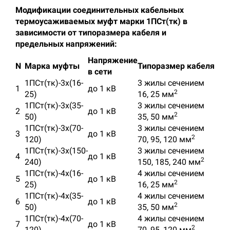
Модификации соединительных кабельных
термоусаживаемых муфт марки 1ПСт(тк) в
зависимости от типоразмера кабеля и
предельных напряжений:
Напряжение
N
Марка муфты
Типоразмер кабеля
в сети
1ПСт(тк)-3х(16-
3 жилы сечением
1
до 1 кВ
2
25)
16, 25 мм
1ПСт(тк)-3х(35-
3 жилы сечением
2
до 1 кВ
2
50)
35, 50 мм
1ПСт(тк)-3х(70-
3 жилы сечением
3
до 1 кВ
2
120)
70, 95, 120 мм
1ПСт(тк)-3х(150-
3 жилы сечением
4
до 1 кВ
2
240)
150, 185, 240 мм
1ПСт(тк)-4х(16-
4 жилы сечением
5
до 1 кВ
2
25)
16, 25 мм
1ПСт(тк)-4х(35-
4 жилы сечением
6
до 1 кВ
2
50)
35, 50 мм
1ПСт(тк)-4х(70-
4 жилы сечением
7
до 1 кВ
2
120)
70, 95, 120 мм