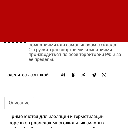
объема закупки и окончательных условий
поставки, уточняйте эти данные у менеджера
компании
Оплата:
Оплата осуществляется на основании
выставленного счета, после согласования
условий отгрузки партии товара.
Доставка:
Доставка осуществляется транспортными
компаниями или самовывозом с склада.
Отгрузка транспортными компаниями
производиться по всей территории РФ и за
ее пределы.
Поделитесь ссылкой:
Описание
Применяются для изоляции и герметизации
корешков разделок многожильных силовых