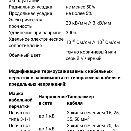
эксплуатации
Радиальная усадка
не менее 50%
Продольная усадка
не более 5%
Электрическая
20 кВ/мм // 3 кВ/мм
прочность
Удлинение при разрыве
300%
Удельное электрическое
15
7
10
Ом/см // 10
Ом/см
сопротивление
темно-коричневый или
Обычный цвет
серый // черный
Модификации термоусаживаемых кабельных
перчаток в зависимости от типоразмера кабеля и
предельных напряжений:
Марка
Напряжение
Типоразмер
кабельной
в сети
кабеля
перчатки
Перчатка
3 жилы сечением 16, 25,
до 1 кВ
2
типа 3-1-1
35, 50 мм
Перчатка
3 жилы сечением 70, 95,
до 1 кВ
2