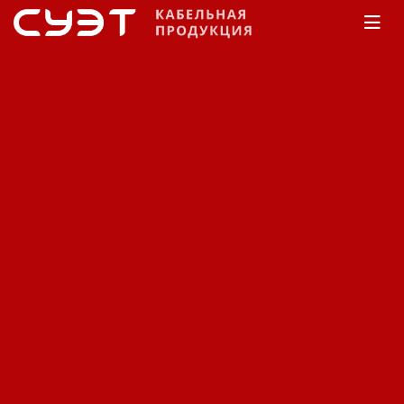
Главная
Каталог
Кабельные муфты
Нева-
Транс
Термоусаживаемые материалы
Перчатки кабельные
термоусаживаемые Нева-
Транс.
Код: 11480411977
Цена по запросу
В заявку
Быстрый заказ
Наличие:
На заказ
Цена:
Окончательная цена на товар зависит от