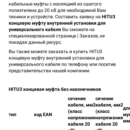
кабельные муфты с изоляцией из сшитого
полиэтилена до 20 кВ для необходимой Вам
техники и устройств. Составить заявку на
HITU3
концевую муфту внутренней установки для
универсального кабеля
Вы сможете на
специализированной странице | Заказов, не
покидая данный ресурс.
Вы также можете заказать и купить HITU3
концевую муфту внутренней установки для
универсального кабеля по телефону или посетив
представительства нашей компании.
HITU3 концевая муфта без наконечников
сечение
сечение
кабеля, мм2
кабеля, мм2
дл
(класс
(класс
тип
код EAN
му
напряжения
напряжения
мм
кабеля 20
кабеля 20