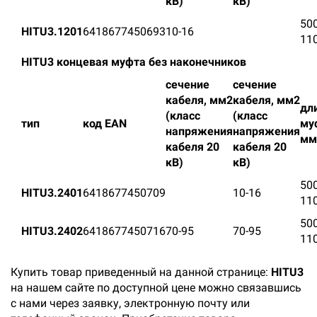
кВ)
кВ)
500
HITU3.1201
6418677450693
10-16
11
HITU3 концевая муфта без наконечников
сечение
сечение
кабеля, мм2
кабеля, мм2
дл
(класс
(класс
тип
код EAN
му
напряжения
напряжения
мм
кабеля 20
кабеля 20
кВ)
кВ)
500
HITU3.2401
6418677450709
10-16
11
500
HITU3.2402
6418677450716
70-95
70-95
11
Купить товар приведенный на данной странице:
HITU3
на нашем сайте по доступной цене можно связавшись
с нами через заявку, электронную почту или