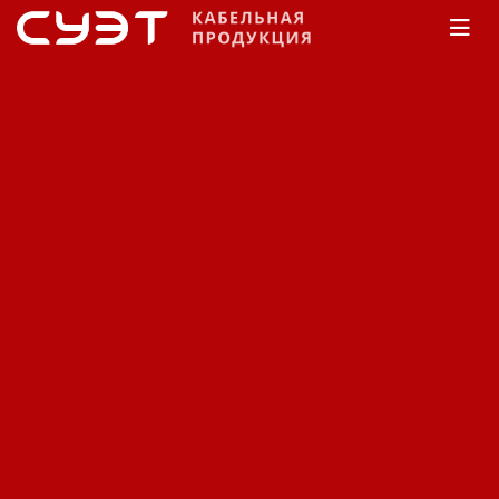
Главная
Каталог
Кабельные муфты
до 20
кВ
Изоляция из сшитого полиэтилена