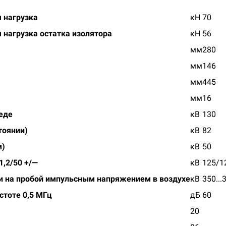
 нагрузка
кН
70
нагрузка остатка изолятора
кН
56
мм
280
мм
146
мм
445
мм
16
еде
кВ
130
тоянии)
кВ
82
м)
кВ
50
,2/50 +/—
кВ
125/1
и на пробой импульсным напряжением в воздухе
кВ
350...
стоте 0,5 МГц
дБ
60
20