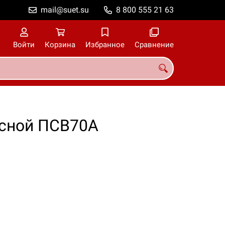
mail@suet.su
8 800 555 21 63
Войти
Корзина
Избранное
Сравнение
есной ПСВ70А