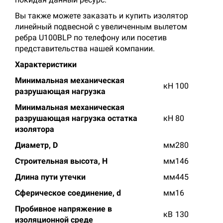
Вы также можете заказать и купить изолятор
линейный подвесной с увеличенным вылетом
ребра U100BLP по телефону или посетив
представительства нашей компании.
Характеристики
Минимальная механическая
кН
100
разрушающая нагрузка
Минимальная механическая
разрушающая нагрузка остатка
кН
80
изолятора
Диаметр,
D
мм
280
Строительная высота,
H
мм
146
Длина пути утечки
мм
445
Сферическое соединение,
d
мм
16
Пробивное напряжение в
кВ
130
изоляционной среде