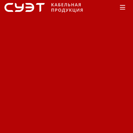
Главная
Каталог
Изоляторы ВЛ
стеклянные
подвесные
Изолятор линейный
подвесной с увеличенным