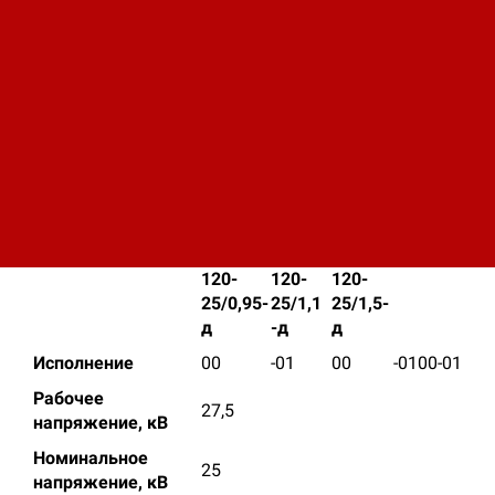
специализированной странице | Заказов, не
покидая данный ресурс.
Вы также можете заказать и купить изолятор
стержневой полимерный для контактной сети
железных дорог ПСПКр 120 по телефону или
посетив представительства нашей компании.
ПСПКр
ПСПКр
ПСПКр
120-
120-
120-
25/0,95
25/1,1
25/1,5
Показатель
ПСПКр
ПСПКр
ПСПКр
120-
120-
120-
25/0,95-
25/1,1
25/1,5-
д
-д
д
Исполнение
00
-01
00
-01
00
-01
Рабочее
27,5
напряжение, кВ
Номинальное
25
напряжение, кВ