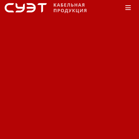
Главная
Каталог
Изоляторы ВЛ
полимерные
стержневые для КС Ж/Д