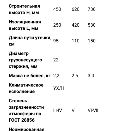
Строительная
450
620
730
высота Н, мм
Изоляционная
250
420
530
высота
L,
мм
Длина пути утечки,
95
110
150
см
Диаметр
грузонесущего
22
стержня, мм
Масса не более, кг
2,2
2.5
3.0
Климатическое
УХЛ1
исполнение
Степень
загрязненности
III-IV
V
VI-VII
атмосферы по
ГОСТ 28856
Нормированная