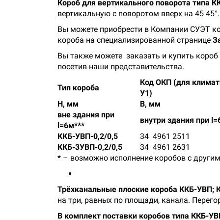
Короб для вертикального поворота типа К
вертикальную с поворотом вверх на 45 45°.
Вы можете приобрести в Компании СУЭТ ко
короба на специализированной странице
З
Вы также можете заказать и купить короб 
посетив наши представительства.
Код ОКП (для климат
Тип короба
У1)
Н, мм
В, мм
вне здания при
внутри здания при l=
l=6м***
ККБ-УВП-0,2/0,5
34 4961 2511
ККБ-3УВП-0,2/0,5
34 4961 2631
* – возможно исполнение коробов с други
Трёхканальные плоские короба ККБ-УВП; 
на три, равных по площади, канала. Пере
В комплект поставки коробов типа ККБ-УВ