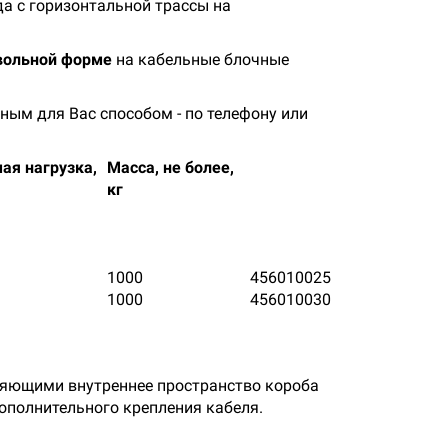
а с горизонтальной трассы на
вольной форме
на кабельные блочные
ным для Вас способом - по телефону или
ая нагрузка,
Масса, не более,
кг
1000
45
60
100
25
1000
45
60
100
30
яющими внутреннее пространство короба
ополнительного крепления кабеля.