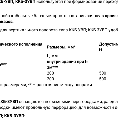
КБ-УВП; ККБ-3УВП
используется при формировании переход
роба кабельные блочные, просто составив заявку
в произ
аказов
.
для вертикального поворота типа ККБ-УВП; ККБ-3УВП удоб
ического исполнения
Допустим
Размеры, мм*
Н
L, мм
внутри здания при l=
6***
3м***
200
500
200
500
ми размерами; ** – расстояние между опорами
ККБ-3УВП
оснащаются несъёмными перегородками, раздел
городки имеют продольную перфорацию, для возможности д
П; ККБ-3УВП: