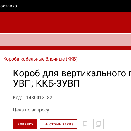
оставка
Короба кабельные блочные (ККБ)
Короб для вертикального 
УВП; ККБ-3УВП
Код: 11480412182
Цена по запросу
В заявку
Быстрый заказ