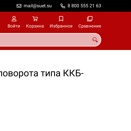
mail@suet.su
8 800 555 21 63
Войти
Корзина
Избранное
Сравнение
поворота типа ККБ-