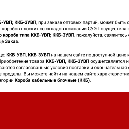
Б-УВП; ККБ-3УВП
, при заказе оптовых партий, может быть
и коробов плоских со складов компании СУЭТ осуществляю
о короба типа ККБ-УВП; ККБ-3УВП
, пожалуйста, свяжитесь
ице
Заказ
.
це:
ККБ-УВП, ККБ-3УВП
на нашем сайте по доступной цене 
Приобретение товара
ККБ-УВП, ККБ-3УВП
осущетсвляется н
ваются согласованные условия поставки и окончательная 
ее пределы. Вы можете найти на нашем сайте характеристи
тегории
Короба кабельные блочные (ККБ)
.