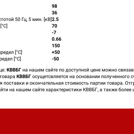
98
36
той 50 Гц, 5 мин. [кВ]
2.5
°С]
70
-7
0.66
150
едел [°C]
+50
едел [°C]
-50
це:
КВВБГ
на нашем сайте по доступной цене можно связав
 товара
КВВБГ
осущетсвляется на основании полученного сч
 поставки и окончательная стоимость партии товара. Отгр
айти на нашем сайте характеристики КВВБГ, а также более