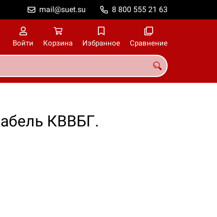
mail@suet.su
8 800 555 21 63
Войти
Корзина
Избранное
Сравнение
абель КВВБГ.