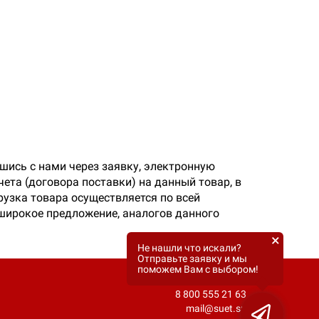
шись с нами через заявку, электронную
ета (договора поставки) на данный товар, в
узка товара осуществляется по всей
 широкое предложение, аналогов данного
×
Не нашли что искали?
Отправьте заявку и мы
поможем Вам с выбором!
8 800 555 21 63
mail@suet.su